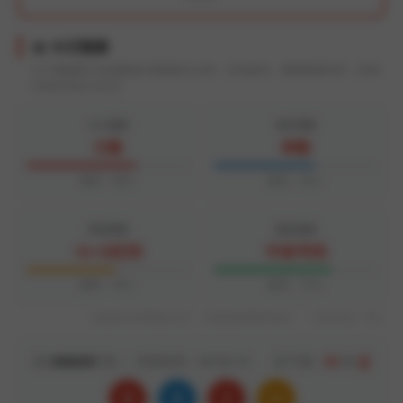
📊 今日预测
以下预测基于历史数据与智能算法分析，仅供参考。预测更新时间：2026
年08月06日 20:03
大小预测
单双预测
大数
单数
概率：68%
概率：62%
和值预测
极值预测
13-15区间
中段号码
概率：55%
概率：72%
根据最近50期数据分析，大数据预测概率较高。 ｜ 置信区间：95%
第
3466251
期 ｜ 开奖时间：20:03:10
距下期：
84
秒
+
+
=
5
5
1
11