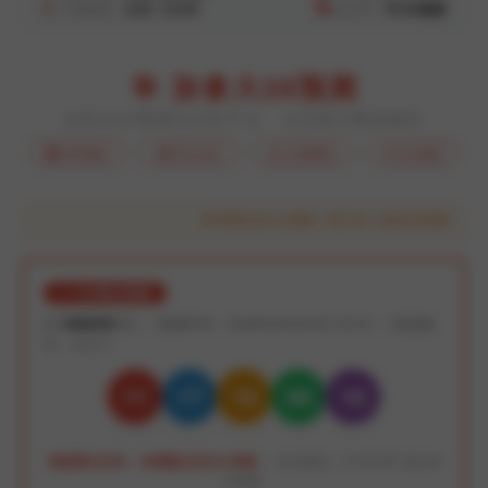
工作时间：
8:00 - 24:00
公众号：
PC28预测
🎯 加拿大28预测
加拿大28预测与分析平台 · 企业级大数据服务
实时数据
算法分析
走势图表
专业策略
商务合作 认准唯一用户名 / 没有任何群聊 / 站长担保 
⭐ 今日重点预测
第
3466252
期 ｜ 预测时间：2026年08月06日 20:03 ｜ 数据版
本：V3.2.1
11
17
10
08
16
根据算法分析，本期重点关注大单数
｜ 算法模型：LSTM-BP 混合神
经网络