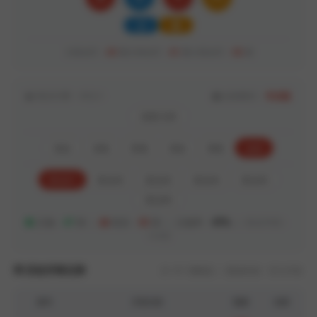
小
单
大双未开：
04
期
大单未开：
01
期
小双未开：
02
期
算法引擎：V3.2.1
当前模式：
专业版
加拿大28
组合
杀组
双项
四余
双组
龙虎
算法01
算法02
算法03
算法04
算法05
算法06
正确：
47
期 ｜
错误：
53
期 ｜ 正确率：
47%
｜
数据周期：
100期
历史开奖记录
共 151 期数据 ｜ 数据来源：官方开奖
期号
开奖内容
预测
结果